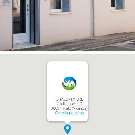
IL TALENTO SRL
Via Rigobello, 2
36034 Malo (Vicenza)
Calcola percorso